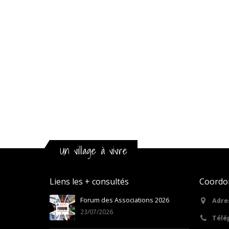
Un village à vivre
Liens les + consultés
Coordo
21
Forum des Associations 2026
Adres
23/07/2026
Télé