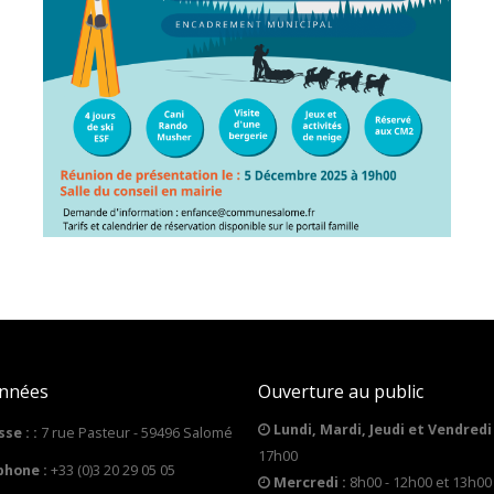
nnées
Ouverture au public
Lundi, Mardi, Jeudi et Vendredi 
Concours des jardins fleuris 2026
Commission de contrôle
se : :
7 rue Pasteur - 59496 Salomé
17h00
06/05/2026
04/02/2026
phone :
+33 (0)3 20 29 05 05
Mercredi :
8h00 - 12h00 et 13h00