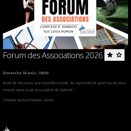
Ajoute
Forum des Associations 2026
Forum
des
Dimanche 30 août, 10h00
Envie de découvrir une nouvelle activité, de reprendre le sport ou de vous
Associ
investir dans la vie associative de Salomé ?
2026
Complexe Raymond Nowacki, Salomé
aux
favoris