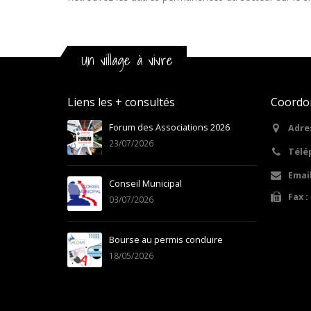
Un village à vivre
Liens les + consultés
Coordo
21
Forum des Associations 2026
Adres
23/07/2026
Télé
Email
Conseil Municipal
Fax :
03/07/2026
05/03/202
Bourse au permis conduire
18/05/2026