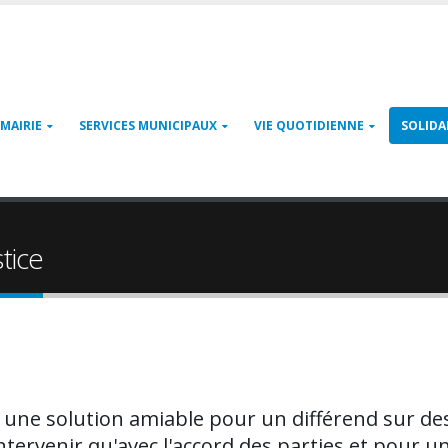
MAIRIE
SERVICES MUNICIPAUX
VIE QUOTIDIENNE
SOLIDA
tice
r une solution amiable pour un différend sur des 
intervenir qu'avec l'accord des parties et pour u