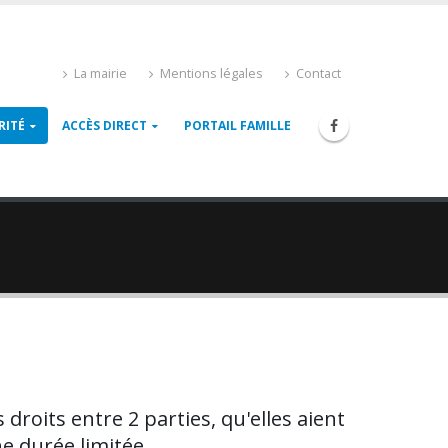
La mairie
Mentions légales
Contact
RITÉ
ACCÈS DIRECT
PORTAIL FAMILLE
droits entre 2 parties, qu'elles aient
ne durée limitée.