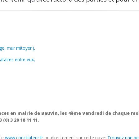
ge, mur mitoyen),
cataires entre eux,
nces en mairie de Bauvin, les 4ème Vendredi de chaque moi
0) 3 20 18 11 11.
ite
www.conciliateur.fr
ou directement sur cette page:
Trouvez une p